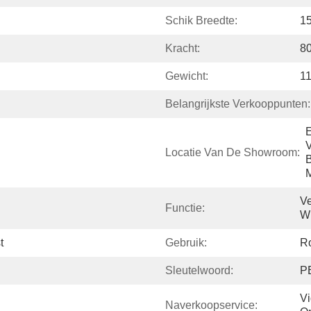
Schik Breedte:
1
Kracht:
8
Gewicht:
1
Belangrijkste Verkooppunten:
E
V
Locatie Van De Showroom:
B
M
Ve
Functie:
W
t
Gebruik:
Ro
Sleutelwoord:
P
Vi
Naverkoopservice: