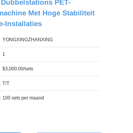
 Dubbelstations PET-
chine Met Hoge Stabiliteit
-Installaties
YONGXINGZHANXING
1
$3,000.00/sets
:
T/T
:
100 sets per maand