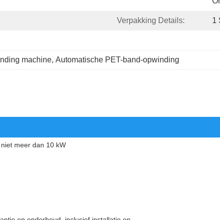
O
Verpakking Details:
1 
inding machine
, 
Automatische PET-band-opwinding
niet meer dan 10 kW
m
ntie en onderhoud, inclusief installatie en