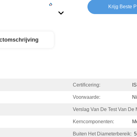
Krijg Beste P
ctomschrijving
Certificering:
I
Voorwaarde:
N
Verslag Van De Test Van De 
Kerncomponenten:
Mo
Buiten Het Diameterbereik:
5