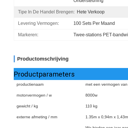
Ondersteuning
Tipe In De Handel Brengen:
Hete Verkoop
Levering Vermogen:
100 Sets Per Maand
Markeren:
Twee-stations PET-bandw
Productomschrijving
Productparameters
productienaam
met een vermogen van 
motorvermogen / w
8000w
gewicht / kg
110 kg
externe afmeting / mm
1.35m x 0,94m x 1,43
We bieden een jaar gara