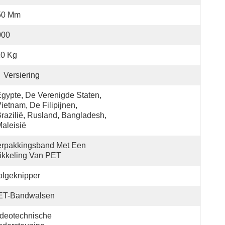
50 Mm
000
10 Kg
Versiering
gypte, De Verenigde Staten, 
ietnam, De Filipijnen, 
razilië, Rusland, Bangladesh, 
aleisië
rpakkingsband Met Een 
ikkeling Van PET
lgeknipper
ET-Bandwalsen
deotechnische 