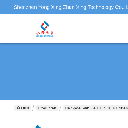
Shenzhen Yong Xing Zhan Xing Technology Co,. L
Huis
Producten
De Spoel Van De HUISDIERENrie